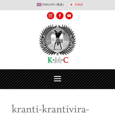
ENGLISH
(
英語
)
日本語
kranti-krantivira-